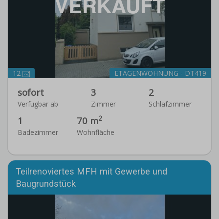
VERKAUFT
12
ETAGENWOHNUNG - DT419
sofort
3
2
Verfügbar ab
Zimmer
Schlafzimmer
2
1
70 m
Badezimmer
Wohnfläche
Teilrenoviertes MFH mit Gewerbe und
Baugrundstück