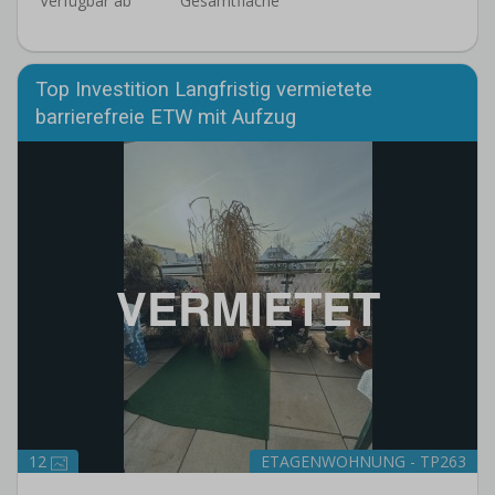
Verfügbar ab
Gesamtfläche
Top Investition Langfristig vermietete
barrierefreie ETW mit Aufzug
VERMIETET
12
ETAGENWOHNUNG - TP263