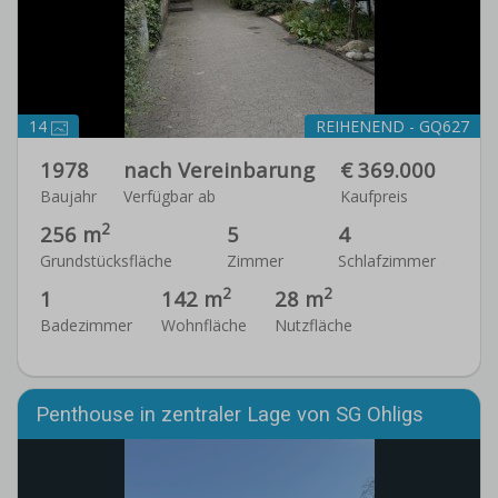
14
REIHENEND - GQ627
1978
nach Vereinbarung
€ 369.000
Baujahr
Verfügbar ab
Kaufpreis
2
256 m
5
4
Grundstücksfläche
Zimmer
Schlafzimmer
2
2
1
142 m
28 m
Badezimmer
Wohnfläche
Nutzfläche
Penthouse in zentraler Lage von SG Ohligs