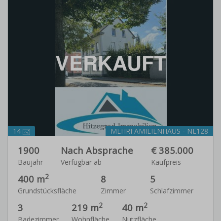
VERKAUFT
14
MEHRFAMILIENHAUS - NL128
1900
Nach Absprache
€ 385.000
Baujahr
Verfügbar ab
Kaufpreis
2
400 m
8
5
Grundstücksfläche
Zimmer
Schlafzimmer
2
2
3
219 m
40 m
Badezimmer
Wohnfläche
Nutzfläche