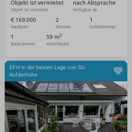
Objekt ist vermietet
nach Absprache
Objekt ist vermietet
Verfügbar ab
€ 169.000
2
1
Kaufpreis
Zimmer
Schlafzimmer
2
1
59 m
Badezimmer
Wohnfläche
EFH in der besten Lage von SG-
Aufderhöhe