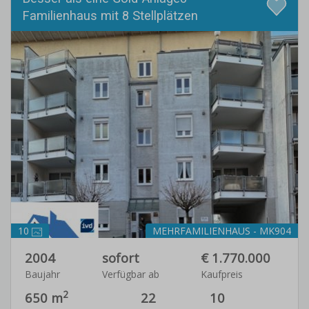
Familienhaus mit 8 Stellplätzen
10
MEHRFAMILIENHAUS - MK904
2004
sofort
€ 1.770.000
Baujahr
Verfügbar ab
Kaufpreis
2
650 m
22
10