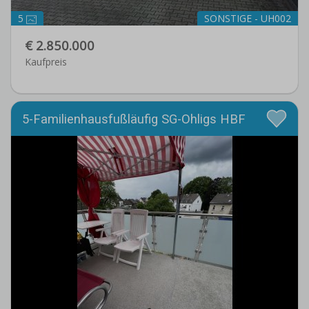
5
SONSTIGE - UH002
€ 2.850.000
Kaufpreis
5-Familienhausfußläufig SG-Ohligs HBF