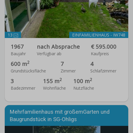
13
EINFAMILIENHAUS - IW748
1967
nach Absprache
€ 595.000
Baujahr
Verfügbar ab
Kaufpreis
2
600 m
7
4
Grundstücksfläche
Zimmer
Schlafzimmer
2
2
3
155 m
100 m
Badezimmer
Wohnfläche
Nutzfläche
Mehrfamilienhaus mit großemGarten und
Baugrundstück in SG-Ohligs