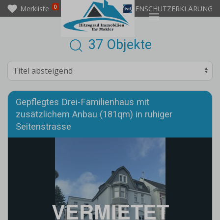
0
Merkliste
IMPRESSUM
DATENSCHUTZERKLÄRUNG
37 Objekte
Gepflegtes Drei-Familienhaus mit
zusätzlichem Anbau (181qm) in ruhiger
Seitenstrasse
VERMIETET