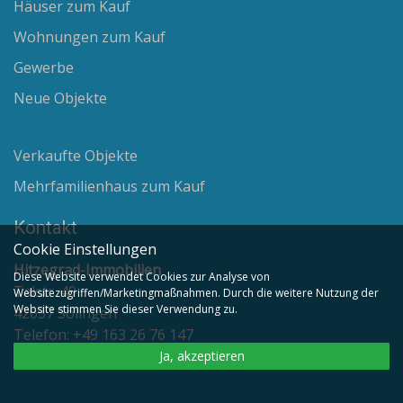
Häuser zum Kauf
Wohnungen zum Kauf
Gewerbe
Neue Objekte
Verkaufte Objekte
Mehrfamilienhaus zum Kauf
Kontakt
Cookie Einstellungen
Hitzegrad-Immobilien
Diese Website verwendet Cookies zur Analyse von
Talstr. 49
Websitezugriffen/Marketingmaßnahmen. Durch die weitere Nutzung der
Website stimmen Sie dieser Verwendung zu.
42657 Solingen
Telefon: +49 163 26 76 147
Email:
info@hitzegrad-immobilien.de
Ja, akzeptieren