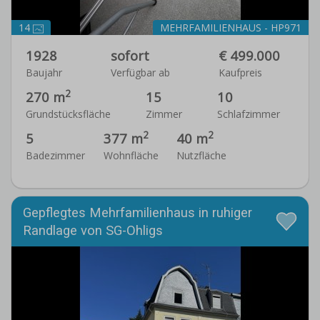
14
MEHRFAMILIENHAUS - HP971
1928
sofort
€ 499.000
Baujahr
Verfügbar ab
Kaufpreis
2
270 m
15
10
Grundstücksfläche
Zimmer
Schlafzimmer
2
2
5
377 m
40 m
Badezimmer
Wohnfläche
Nutzfläche
Gepflegtes Mehrfamilienhaus in ruhiger
Randlage von SG-Ohligs