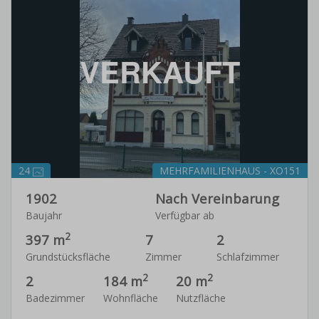
VERKAUFT
24
MEHRFAMILIENHAUS - XO151
1902
Nach Vereinbarung
Baujahr
Verfügbar ab
2
397 m
7
2
Grundstücksfläche
Zimmer
Schlafzimmer
2
2
2
184 m
20 m
Badezimmer
Wohnfläche
Nutzfläche