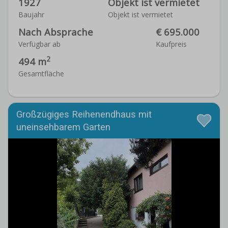
1927
Objekt ist vermietet
Baujahr
Objekt ist vermietet
Nach Absprache
€ 695.000
Verfügbar ab
Kaufpreis
2
494 m
Gesamtfläche
Großzügiges Reihenendhaus mit
uneinsehbarem Garten