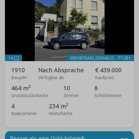
14
MEHRFAMILIENHAUS - PT281
1910
Nach Absprache
€ 439.000
Baujahr
Verfügbar ab
Kaufpreis
2
464 m
10
8
Grundstücksfläche
Zimmer
Schlafzimmer
2
4
234 m
Badezimmer
Wohnfläche
Besser als eine Gold-Anlage8-