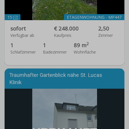
15
ETAGENWOHNUNG - MP447
sofort
€ 248.000
2,50
Verfügbar ab
Kaufpreis
Zimmer
2
1
1
89 m
Schlafzimmer
Badezimmer
Wohnfläche
Traumhafter Gartenblick nähe St. Lucas
Klinik