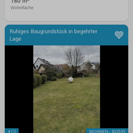
180 m
Wohnfläche
Ruhiges Baugrundstück in begehrter
Lage
4
WOHNEN - BO535