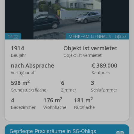
14
MEHRFAMILIENHAUS - GJ357
1914
Objekt ist vermietet
Baujahr
Objekt ist vermietet
nach Absprache
€ 389.000
Verfügbar ab
Kaufpreis
2
598 m
6
3
Grundstücksfläche
Zimmer
Schlafzimmer
2
2
4
176 m
181 m
Badezimmer
Wohnfläche
Nutzfläche
Gepflegte Praxisräume in SG-Ohligs