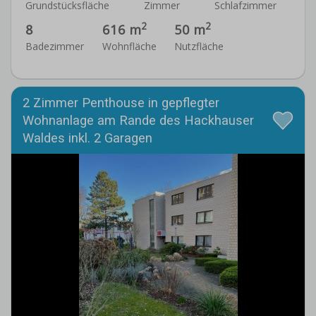
Grundstücksfläche
Zimmer
Schlafzimmer
2
2
8
616 m
50 m
Badezimmer
Wohnfläche
Nutzfläche
2 Zimmer Penthouse in gepflegter
Wohnanlage am Rande des Hackhauser
Waldes inkl. 2 Garagen