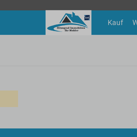
Kauf
W