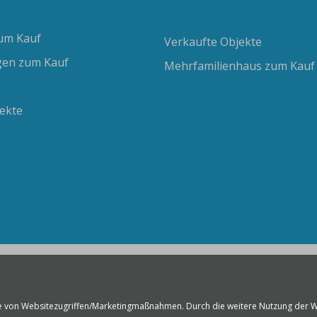
um Kauf
Verkaufte Objekte
en zum Kauf
Mehrfamilienhaus zum Kauf
ekte
e von Websitezugriffen/Marketingmaßnahmen. Durch die weitere Nutzung der W