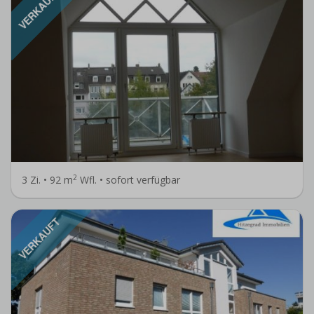
VERKAUFT
2
3 Zi. • 92 m
Wfl. • sofort verfügbar
VERKAUFT