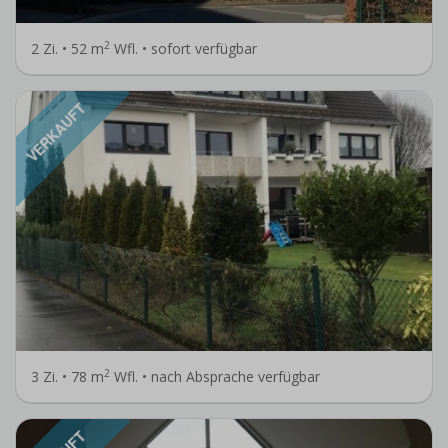
2
2 Zi. • 52 m
Wfl. • sofort verfügbar
VERKAUFT
2
3 Zi. • 78 m
Wfl. • nach Absprache verfügbar