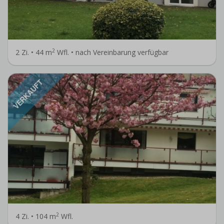
2
2 Zi. • 44 m
Wfl. • nach Vereinbarung verfügbar
VERKAUFT
2
4 Zi. • 104 m
Wfl.