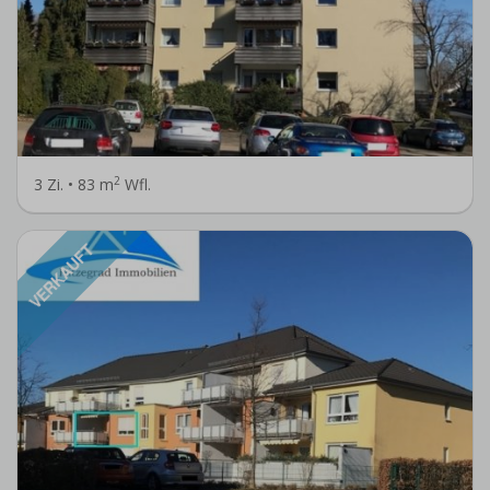
2
3 Zi. • 83 m
Wfl.
VERKAUFT