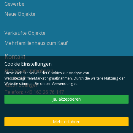
Gewerbe
Neue Objekte
Verkaufte Objekte
Mehrfamilienhaus zum Kauf
Kontakt
Cookie Einstellungen
Hitzegrad-Immobilien
Diese Website verwendet Cookies zur Analyse von
Talstr. 49
Websitezugriffen/Marketingmaßnahmen. Durch die weitere Nutzung der
Website stimmen Sie dieser Verwendung zu.
42657 Solingen
Telefon: +49 163 26 76 147
Email:
info@hitzegrad-immobilien.de
Ja, akzeptieren
Mehr erfahren