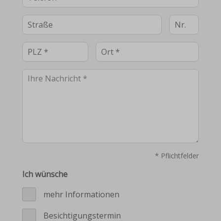
Die Ausstattung des Hauses wurde über die Jahre
modernisiert: Isolierverglaste Fenster, elektr. Rolläden,
eine moderne Elektroverteilung und eine Viessmann-
Gas-Brennwert-Heizung sorgen für Komfort.
Die Böden sind mit Fliesen und Laminat verlegt.
* Pflichtfelder
Ich wünsche
mehr Informationen
Besichtigungstermin