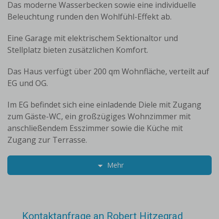
Das moderne Wasserbecken sowie eine individuelle
Beleuchtung runden den Wohlfühl-Effekt ab.
Eine Garage mit elektrischem Sektionaltor und
Stellplatz bieten zusätzlichen Komfort.
Das Haus verfügt über 200 qm Wohnfläche, verteilt auf
EG und OG.
Im EG befindet sich eine einladende Diele mit Zugang
zum Gäste-WC, ein großzügiges Wohnzimmer mit
anschließendem Esszimmer sowie die Küche mit
Zugang zur Terrasse.
Mehr
Das Wohnzimmer und Esszimmer bieten einen
herrlichen Blick in den Garten.
Ein Fernsehzimmer, mit Leinwand und Beamer ( in die
Kontaktanfrage an Robert Hitzegrad