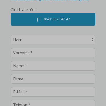
Decke einfahrbar ) und Gartenblick befindet sich
ebenfalls im EG.
Gleich anrufen:
Die Küche im EG ebenfalls mit Gartenblick grenzt an
00491632676147
das Esszimmer.
Das Schlafzimmer im EG hat ein anschließendes
Badezimmer, ausgestattet mit barrierefreier Dusche,
Waschtisch und WC.
Das Obergeschoss verfügt über drei Zimmer, eines
davon mit französischem Balkon sowie Gartenblick und
ein Tageslichtbad.
Ein Spitzboden bietet zusätzlichen Stauraum.
Der ausgebaute Keller mit ca. 40 qm bietet viel
Stauraum, eine eingerichtete Küche, Wäschekeller,
Sitzecke mit TV-Anschluss.