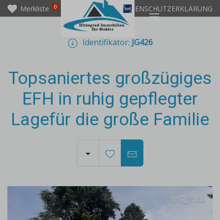
0
Merkliste
IMPRESSUM
DATENSCHUTZERKLÄRUNG
Identifikator:
JG426
Topsaniertes großzügiges
EFH in ruhig gepflegter
Lagefür die große Familie
IMG_3146